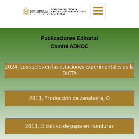
Vaya al Contenido
Saltar menú
Publicaciones Editorial
Comité ADHOC
2024, Los suelos en las estaciones experimentales de la
DICTA
2013, Producción de zanahoria, G
2013, El cultivo de papa en Honduras