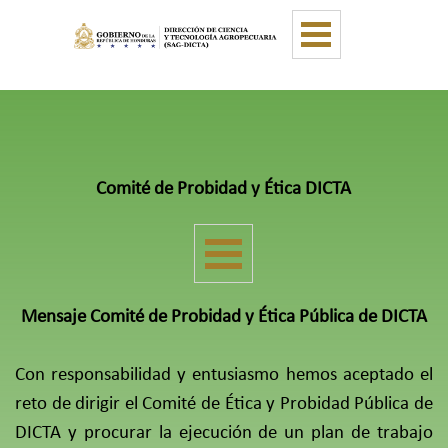
Vaya al Contenido
Saltar menú
Comité de Probidad y Ética DICTA
Saltar menú
Mensaje Comité de Probidad y Ética Pública de DICTA
Con responsabilidad y entusiasmo hemos aceptado el
reto de dirigir el Comité de Ética y Probidad Pública de
DICTA y procurar la ejecución de un plan de trabajo