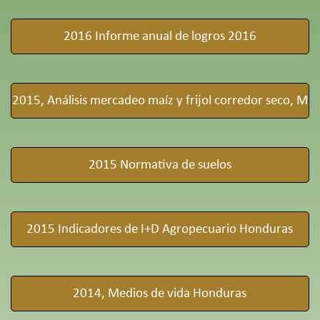
2016 Informe anual de logros 2016
2015, Análisis mercadeo maíz y frijol corredor seco, M
2015 Normativa de suelos
2015 Indicadores de I+D Agropecuario Honduras
2014, Medios de vida Honduras