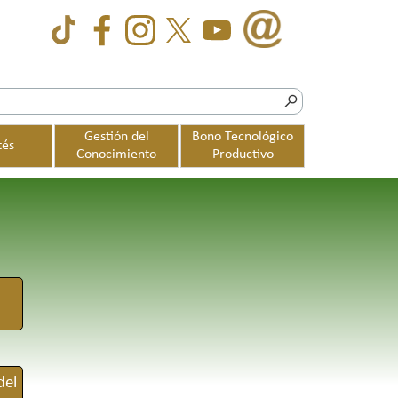
Gestión del
Bono Tecnológico
tés
▼
▼
Conocimiento
Productivo
del