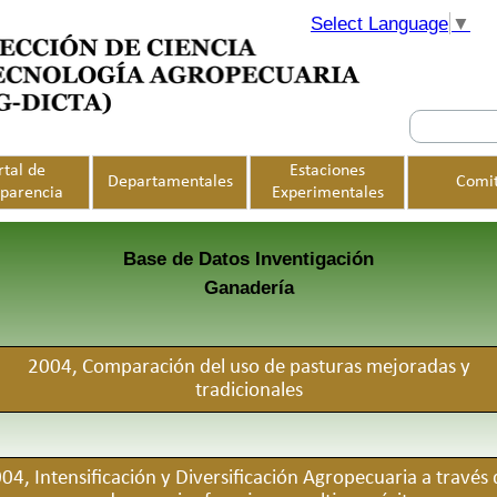
Select Language
▼
Saltar menú
rtal de
Estaciones
Departamentales
Comi
▼
▼
▼
sparencia
Experimentales
Base de Datos Inventigación
Ganadería
2004, Comparación del uso de pasturas mejoradas y
tradicionales
04, Intensificación y Diversificación Agropecuaria a través 