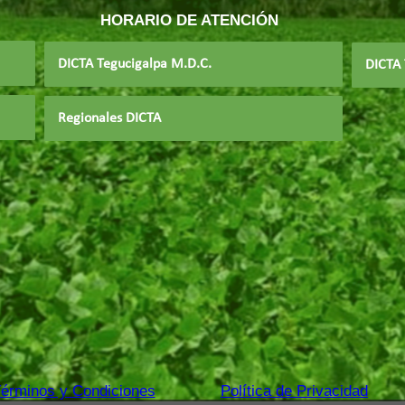
HORARIO DE ATENCIÓN
DICTA Tegucigalpa M.D.C.
DICTA 
Regionales DICTA
érminos y Condiciones
Política de Privacidad