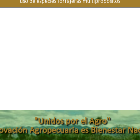
uso de especies forrajeras multipropósitos
"Unidos por el Agro"
novación Agropecuaria es Bienestar Nac