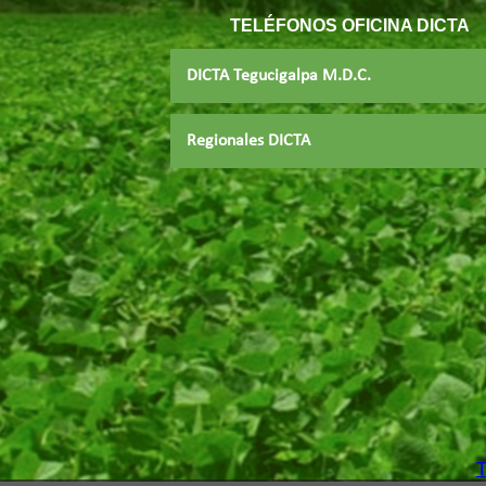
TELÉFONOS
OFICINA DICTA
DICTA Tegucigalpa M.D.C.
Regionales DICTA
T