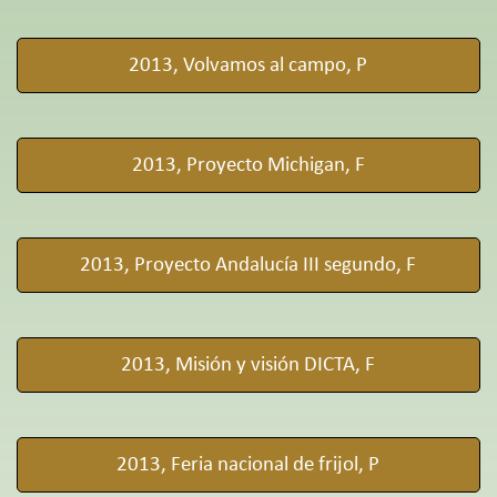
2013, Volvamos al campo, P
2013, Proyecto Michigan, F
2013, Proyecto Andalucía III segundo, F
2013, Misión y visión DICTA, F
2013, Feria nacional de frijol, P