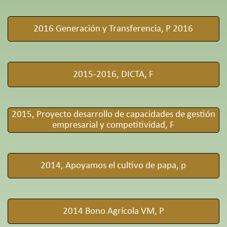
2016 Generación y Transferencia, P 2016
2015-2016, DICTA, F
2015, Proyecto desarrollo de capacidades de gestión
empresarial y competitividad, F
2014, Apoyamos el cultivo de papa, p
2014 Bono Agrícola VM, P