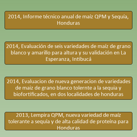
2014, Informe técnico anual de maíz QPM y Sequía,
Honduras
2014, Evaluación de seis variedades de maíz de grano
blanco y amarillo para altura y su validación en La
Esperanza, Intibucá
2014, Evaluacion de nueva generacion de variedades
de maiz de grano blanco tolernte a la sequia y
biofortificados, en dos localidades de honduras
2013, Lempira QPM, nueva variedad de maíz
tolerante a sequía y de alta calidad de proteína para
Honduras