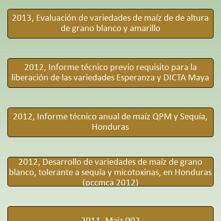
2013, Evaluación de variedades de maíz de de altura
de grano blanco y amarillo
2012, Informe técnico previo requisito para la
liberación de las variedades Esperanza y DICTA Maya
2012, Informe técnico anual de maíz QPM y Sequía,
Honduras
2012, Desarrollo de variedades de maíz de grano
blanco, tolerante a sequía y micotoxinas, en Honduras
(pccmca 2012)