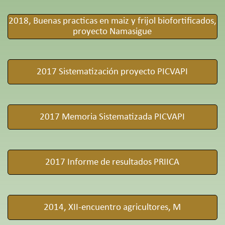
2018, Buenas practicas en maiz y frijol biofortificados,
proyecto Namasigue
2017 Sistematización proyecto PICVAPI
2017 Memoria Sistematizada PICVAPI
2017 Informe de resultados PRIICA
2014, XII-encuentro agricultores, M