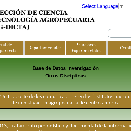
Select Language
▼
Saltar menú
rtal de
Estaciones
Departamentales
Comi
▼
▼
▼
sparencia
Experimentales
Base de Datos Inventigación
Otros Disciplinas
16, El aporte de los comunicadores en los institutos naciona
de investigación agropecuaria de centro américa
13, Tratamiento periodístico y documental de la informac