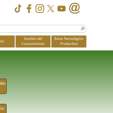
Gestión del
Bono Tecnológico
tés
▼
▼
Conocimiento
Productivo
les
ión