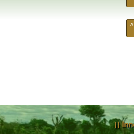
20
¡¡ In