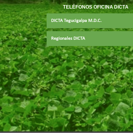
TELÉFONOS
OFICINA DICTA
DICTA Tegucigalpa M.D.C.
Regionales DICTA