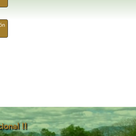
ión
ional !!