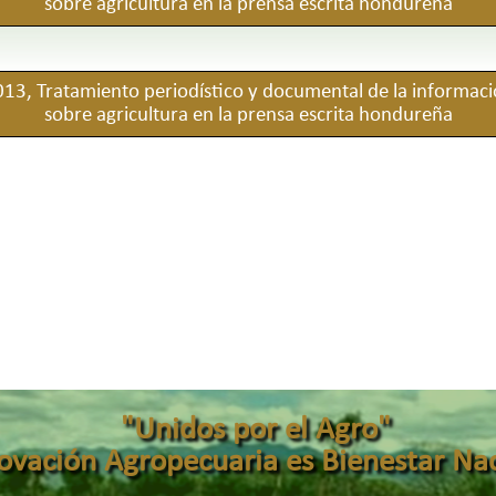
sobre agricultura en la prensa escrita hondureña
13, Tratamiento periodístico y documental de la informac
sobre agricultura en la prensa escrita hondureña
"Unidos por el Agro"
novación Agropecuaria es Bienestar Nac