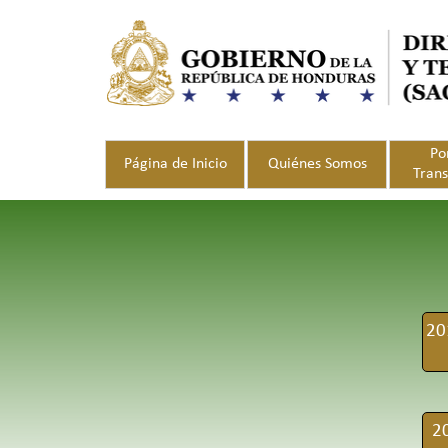
Vaya al Contenido
Po
Página de Inicio
Quiénes Somos
Tran
20
20